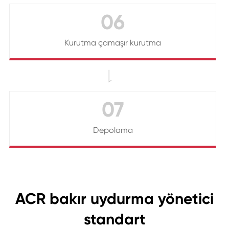
06
Kurutma çamaşır kurutma

07
Depolama
ACR bakır uydurma yönetici
standart