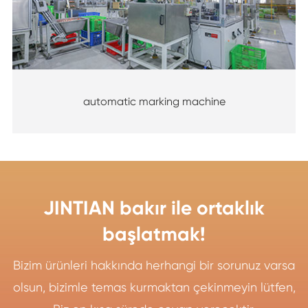
automatic marking machine
JINTIAN bakır ile ortaklık
başlatmak!
Bizim ürünleri hakkında herhangi bir sorunuz varsa
olsun, bizimle temas kurmaktan çekinmeyin lütfen,