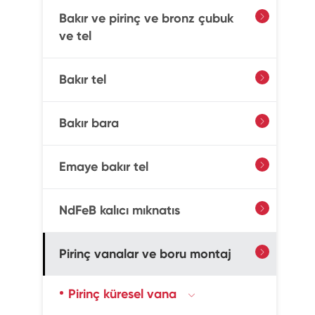
Bakır ve pirinç ve bronz çubuk

ve tel
Bakır tel

Bakır bara

Emaye bakır tel

NdFeB kalıcı mıknatıs

Pirinç vanalar ve boru montaj

Pirinç küresel vana
