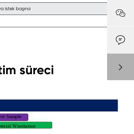
ya istek başına


tim süreci