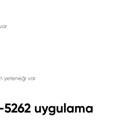
var
in yeteneği var
KL-5262 uygulama