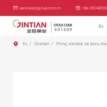


service@jtgroup.com.cn
+86-05748300
Ev

Ev
Ürünleri
Pirinç vanalar ve boru mo