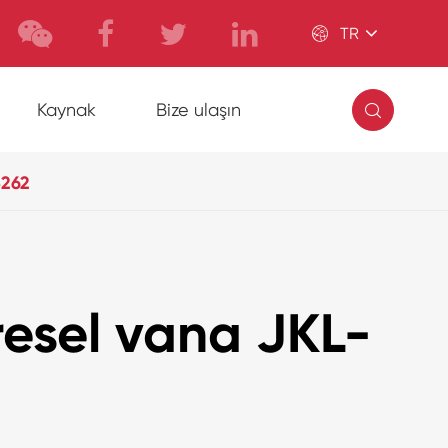

TR

Kaynak
Bize ulaşın
5262
resel vana JKL-