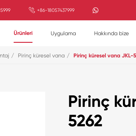

5999
+86-18057437999
Ürünleri
Uygulama
Hakkında bize
ntaj
Pirinç küresel vana
Pirinç küresel vana JKL-
Pirinç kü
5262