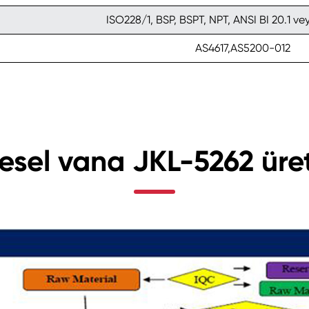
ISO228/1, BSP, BSPT, NPT, ANSI BI 20.1 ve
AS4617,AS5200-012
resel vana JKL-5262 üre