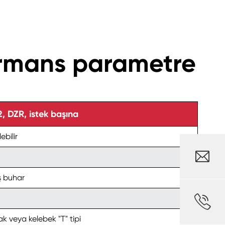
formans parametre
 DZR, istek başına
ebilir

ş buhar

k veya kelebek "T" tipi