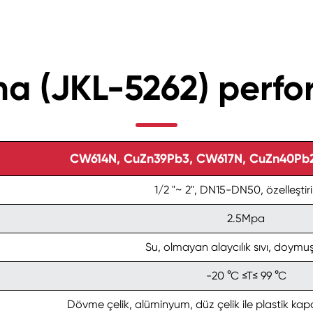
ana (JKL-5262) per
CW614N, CuZn39Pb3, CW617N, CuZn40Pb2,
1/2 "~ 2", DN15-DN50, özelleştiril
2.5Mpa
Su, olmayan alaycılık sıvı, doymu
-20 °C ≤T≤ 99 °C
Dövme çelik, alüminyum, düz çelik ile plastik kapa