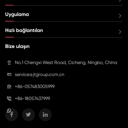
Uygulama

Hızlı bağlantıları

Bize ulaşın
No.1 Chengxi West Road, Cicheng, Ningbo, China

service@jtgroup.com.cn

+86-057483005999

+86-18057437999
