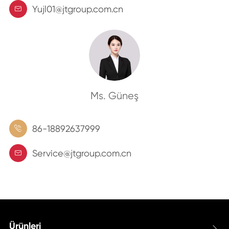
Yujl01@jtgroup.com.cn

Ms. Güneş
86-18892637999

Service@jtgroup.com.cn

Ürünleri
