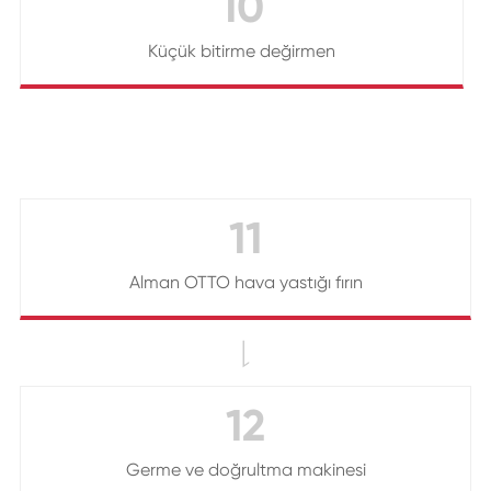
10
Küçük bitirme değirmen
11
Alman OTTO hava yastığı fırın

12
Germe ve doğrultma makinesi