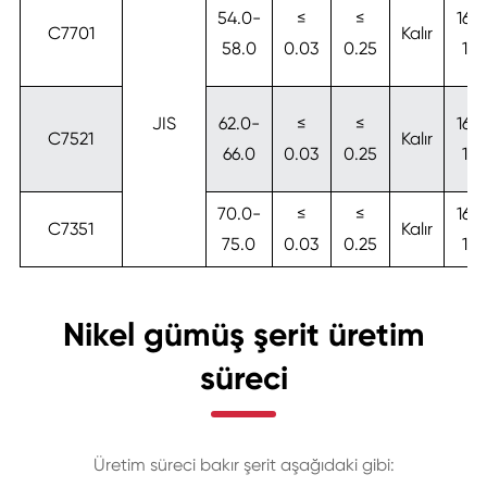
54.0-
≤
≤
16.5
C7701
Kalır
58.0
0.03
0.25
19.
JIS
62.0-
≤
≤
16.5
C7521
Kalır
66.0
0.03
0.25
19.
70.0-
≤
≤
16.5
C7351
Kalır
75.0
0.03
0.25
19.
Nikel gümüş şerit üretim
süreci
Üretim süreci bakır şerit aşağıdaki gibi: