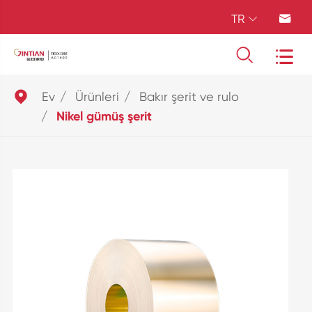
TR





Ev
Ürünleri
Bakır şerit ve rulo
Nikel gümüş şerit