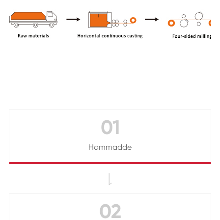
01
Hammadde

02