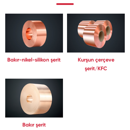
Bakır-nikel-silikon şerit
Kurşun çerçeve
şerit/KFC
Bakır şerit