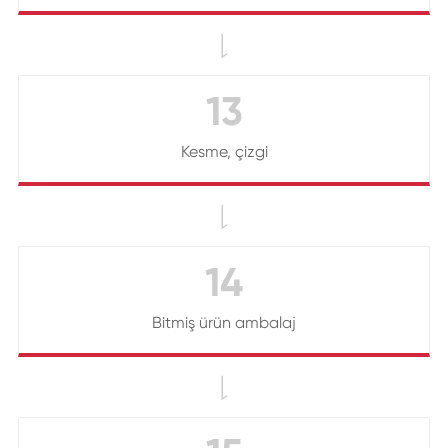

13
Kesme, çizgi

14
Bitmiş ürün ambalaj
