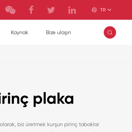

TR

Kaynak
Bize ulaşın
irinç plaka
i olarak, biz üretmek kurşun pirinç tabaklar