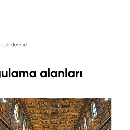
 sıcak dövme
gulama alanları