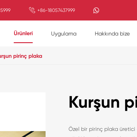

5999
+86-18057437999
Ürünleri
Uygulama
Hakkında bize
rşun pirinç plaka
Kurşun p
Özel bir pirinç plaka üretic