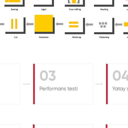
03
0


Performans testi
Yatay 