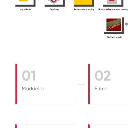
01
02

Maddeler
Erime