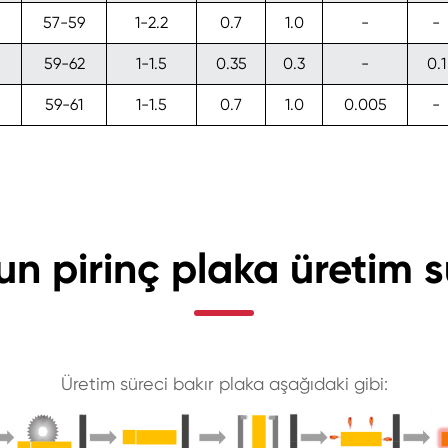
57-59
1-2.2
0.7
1.0
-
-
59-62
1-1.5
0.35
0.3
-
0.1
59-61
1-1.5
0.7
1.0
0.005
-
un pirinç plaka üretim s
Üretim süreci bakır plaka aşağıdaki gibi: