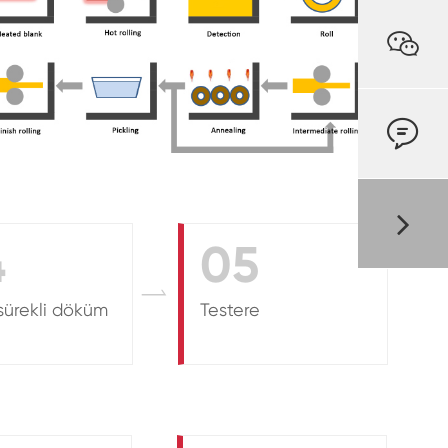


4
05

sürekli döküm
Testere