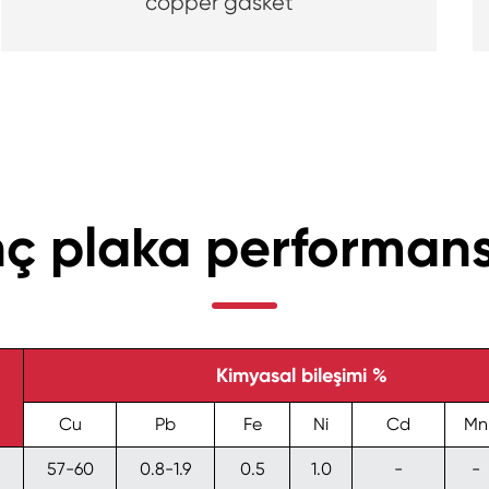
copper gasket
inç plaka performan
Kimyasal bileşimi %
Cu
Pb
Fe
Ni
Cd
Mn
57-60
0.8-1.9
0.5
1.0
-
-