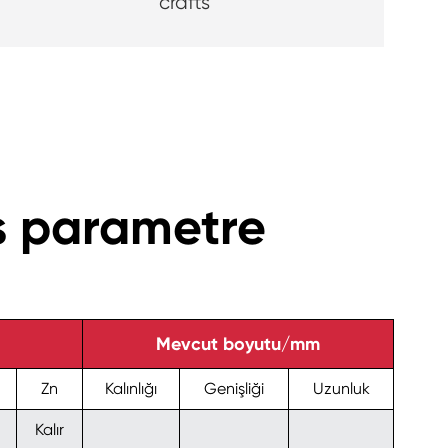
crafts
s parametre
Mevcut boyutu/mm
Zn
Kalınlığı
Genişliği
Uzunluk
Kalır