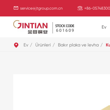


service@jtgroup.com.cn
+86-05748300
Ev

Ev
Ürünleri
Bakır plaka ve levha
Ku