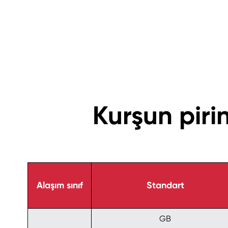
Kurşun pir
Alaşım sınıf
Standart
GB