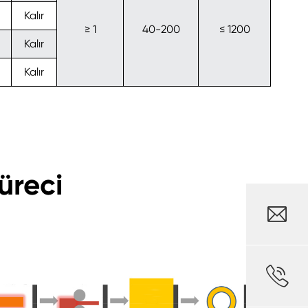
Kalır
≥ 1
40-200
≤ 1200
Kalır
Kalır
üreci

