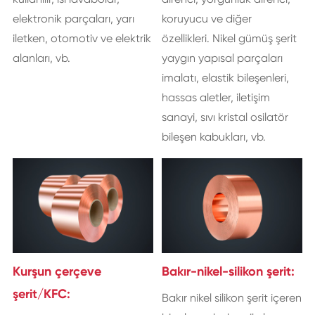
elektronik parçaları, yarı
koruyucu ve diğer
iletken, otomotiv ve elektrik
özellikleri. Nikel gümüş şerit
alanları, vb.
yaygın yapısal parçaları
imalatı, elastik bileşenleri,
hassas aletler, iletişim
sanayi, sıvı kristal osilatör
bileşen kabukları, vb.
Kurşun çerçeve
Bakır-nikel-silikon şerit:
şerit/KFC:
Bakır nikel silikon şerit içeren