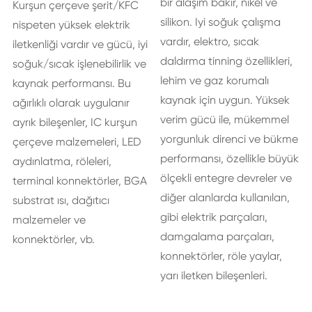
bir alaşım bakır, nikel ve
Kurşun çerçeve şerit/KFC
silikon. Iyi soğuk çalışma
nispeten yüksek elektrik
vardır, elektro, sıcak
iletkenliği vardır ve gücü, iyi
daldırma tinning özellikleri,
soğuk/sıcak işlenebilirlik ve
lehim ve gaz korumalı
kaynak performansı. Bu
kaynak için uygun. Yüksek
ağırlıklı olarak uygulanır
verim gücü ile, mükemmel
ayrık bileşenler, IC kurşun
yorgunluk direnci ve bükme
çerçeve malzemeleri, LED
performansı, özellikle büyük
aydınlatma, röleleri,
ölçekli entegre devreler ve
terminal konnektörler, BGA
diğer alanlarda kullanılan,
substrat ısı, dağıtıcı
gibi elektrik parçaları,
malzemeler ve
damgalama parçaları,
konnektörler, vb.
konnektörler, röle yaylar,
yarı iletken bileşenleri.