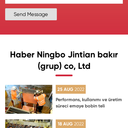
Send Message
Haber Ningbo Jintian bakır
(grup) co, Ltd
25 AUG
2022
Performans, kullanımı ve üretim
süreci emaye bobin teli
18 AUG
2022