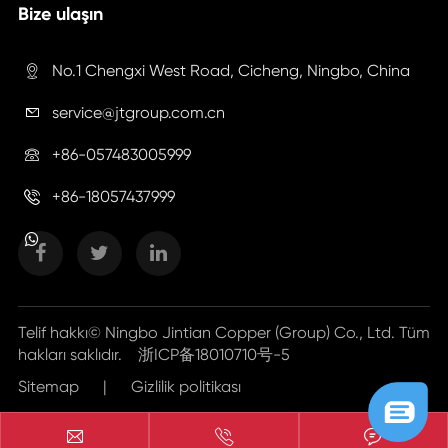
Bize ulaşın
No.1 Chengxi West Road, Cicheng, Ningbo, China

service@jtgroup.com.cn

+86-057483005999

+86-18057437999

Telif hakkı©
Ningbo Jintian Copper (Group) Co., Ltd.
Tüm
hakları saklıdır.
浙ICP备18010710号-5
Sitemap
|
Gizlilik politikası


