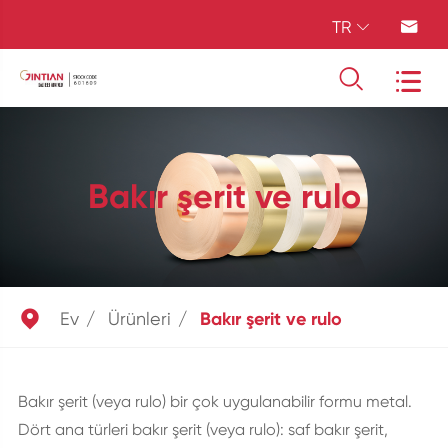
TR




Bakır şerit ve rulo

Ev
Ürünleri
Bakır şerit ve rulo
Bakır şerit (veya rulo) bir çok uygulanabilir formu metal.
Dört ana türleri bakır şerit (veya rulo): saf bakır şerit,