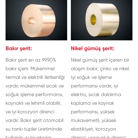
Bakır şerit:
Nikel gümüş şerit:
Bakır şerit en az 99.90%
Nikel gümüş şerit içeren bir
bakır içerir. Mükemmel
alaşım bakır, çinko ve nikel.
termal ve elektrik iletkenliği
Iyi soğuk ve işleme
vardır, mükemmel sıcak ve
performansı vardır, iyi
soğuk işleme performansı,
elektro, sıcak daldırma
kaynaklı ve lehimli olabilir,
kaplama ve kaynak
ve iyi korozyon direnci
performansı, yüksek
vardır. Bakır şerit otomobil
mukavemetli, yüksek
su tankı tüpler üretiminde
elastikiyet, korozyon
kullanılır, ısı lavabolar,
direnci, yorgunluk direnci,