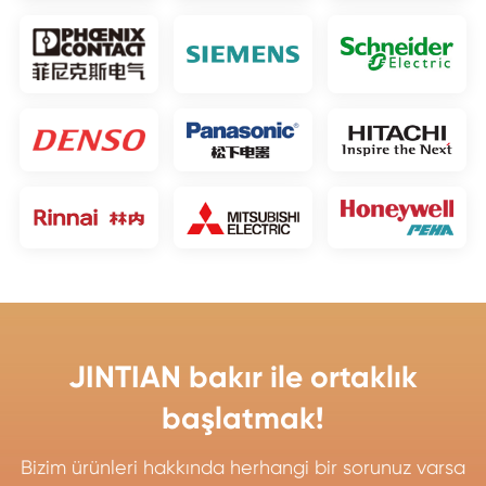
JINTIAN bakır ile ortaklık
başlatmak!
Bizim ürünleri hakkında herhangi bir sorunuz varsa