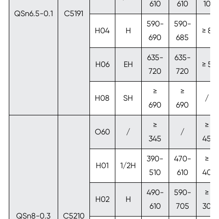
610
610
10
QSn6.5-0.1
C5191
590-
590-
H04
H
≥ 8
690
685
635-
635-
H06
EH
≥ 5
720
720
≥
≥
H08
SH
/
690
690
≥
≥
O60
/
/
345
45
390-
470-
≥
H01
1/2H
510
610
40
490-
590-
≥
H02
H
610
705
30
QSn8-0.3
C5210