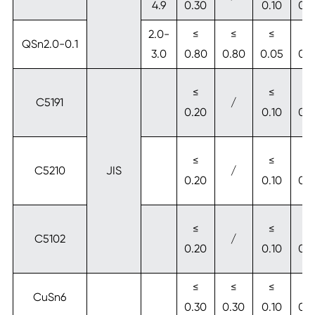
4.9
0.30
0.10
0.
2.0-
≤
≤
≤
≤
QSn2.0-0.1
3.0
0.80
0.80
0.05
0.
≤
≤
≤
C5191
/
0.20
0.10
0.
≤
≤
≤
C5210
JIS
/
0.20
0.10
0.
≤
≤
≤
C5102
/
0.20
0.10
0.
≤
≤
≤
≤
CuSn6
0.30
0.30
0.10
0.