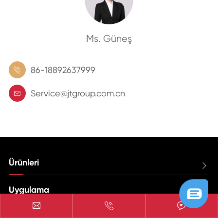
Ms. Güneş
86-18892637999

Service@jtgroup.com.cn

Ürünleri

Uygulama




Hızlı bağlantıları