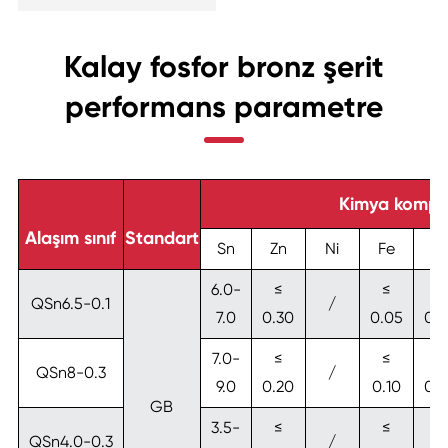
Kalay fosfor bronz şerit
performans parametre
Kimya kompo
Alaşım sınıf
Standart
Sn
Zn
Ni
Fe
P
6.0-
≤
≤
≤
QSn6.5-0.1
/
7.0
0.30
0.05
0.
7.0-
≤
≤
≤
QSn8-0.3
/
9.0
0.20
0.10
0.
GB
3.5-
≤
≤
≤
QSn4.0-0.3
/