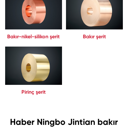
Bakır-nikel-silikon şerit
Bakır şerit
Pirinç şerit
Haber Ningbo Jintian bakır