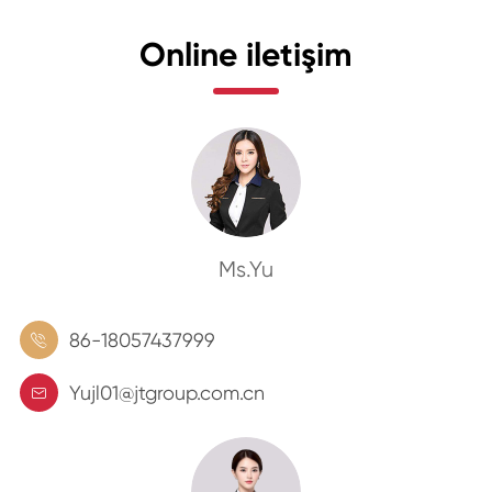
Online iletişim
Ms.Yu
86-18057437999

Yujl01@jtgroup.com.cn
