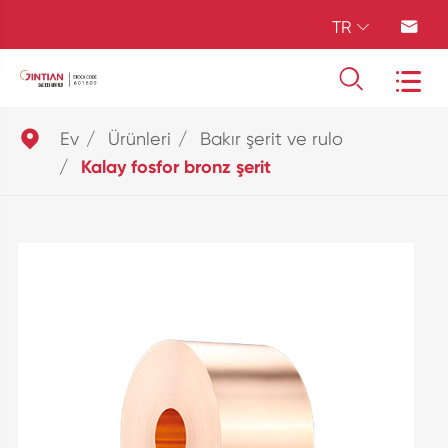
TR





Ev
Ürünleri
Bakır şerit ve rulo
Kalay fosfor bronz şerit