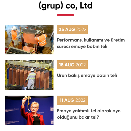
(grup) co, Ltd
25 AUG
2022
Performans, kullanımı ve üretim
süreci emaye bobin teli
18 AUG
2022
Ürün bakış emaye bobin teli
11 AUG
2022
Emaye yalıtımlı tel olarak aynı
olduğunu bakır tel?