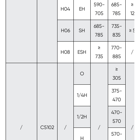
590-
685-
≥
H04
EH
705
785
12
685-
735-
H06
SH
≥ 5
785
835
≥
770-
H08
ESH
/
735
885
≥
O
305
375-
1/4H
470
470-
1/2H
570
/
C5102
/
/
/
570-
H