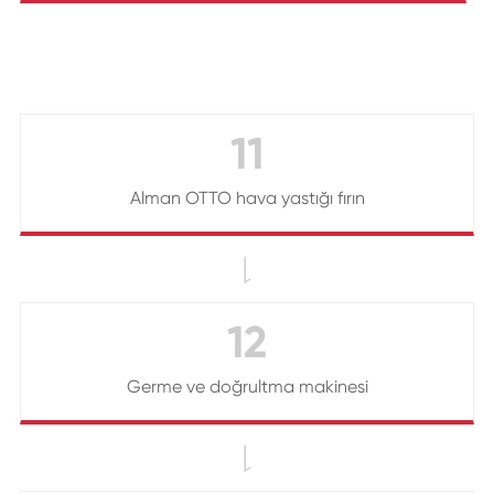
11
Alman OTTO hava yastığı fırın

12
Germe ve doğrultma makinesi
