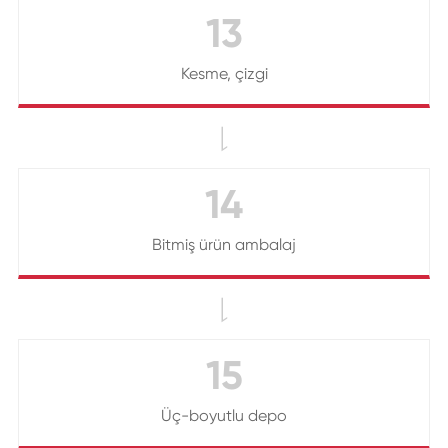
13
Kesme, çizgi

14
Bitmiş ürün ambalaj

15
Üç-boyutlu depo