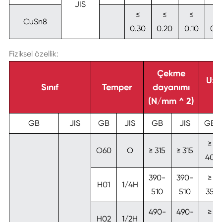
JIS
≤
≤
≤
≤
CuSn8
0.30
0.20
0.10
0.
Fiziksel özellik:
Çekme
Uz
Sınıf
Temper
dayanımı
(
(N/mm ^ 2)
GB
JIS
GB
JIS
GB
JIS
GB
≥
O60
O
≥ 315
≥ 315
40
390-
390-
≥
H01
1/4H
510
510
35
490-
490-
≥
H02
1/2H