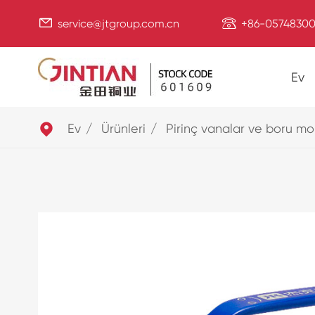


service@jtgroup.com.cn
+86-05748300
Ev

Ev
Ürünleri
Pirinç vanalar ve boru mo