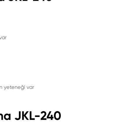
var
in yeteneği var
vana JKL-240