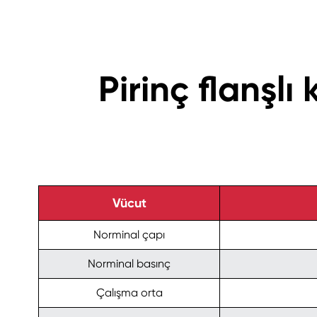
Pirinç flanşl
Vücut
Norminal çapı
Norminal basınç
Çalışma orta