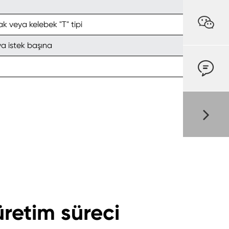

k veya kelebek "T" tipi
ya istek başına

üretim süreci