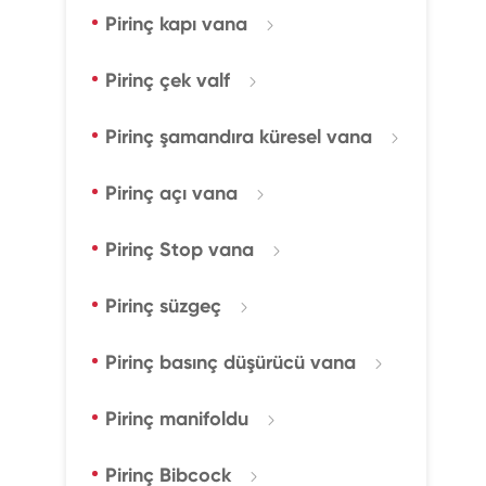
Pirinç kapı vana

Pirinç çek valf

Pirinç şamandıra küresel vana

Pirinç açı vana

Pirinç Stop vana

Pirinç süzgeç

Pirinç basınç düşürücü vana

Pirinç manifoldu

Pirinç Bibcock
