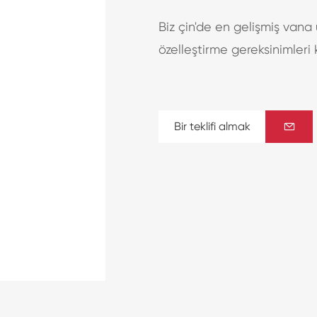
Biz çin'de en gelişmiş vana 
özelleştirme gereksinimleri k
Bir teklifi almak
