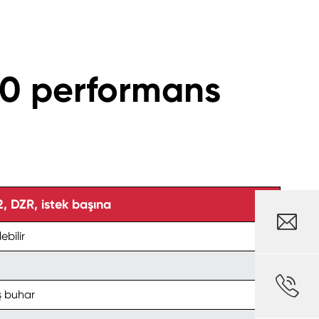
240 performans
 DZR, istek başına

ebilir

ş buhar