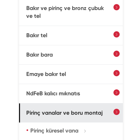
Bakır ve pirinç ve bronz çubuk

ve tel
Bakır tel

Bakır bara

Emaye bakır tel

NdFeB kalıcı mıknatıs

Pirinç vanalar ve boru montaj

Pirinç küresel vana
