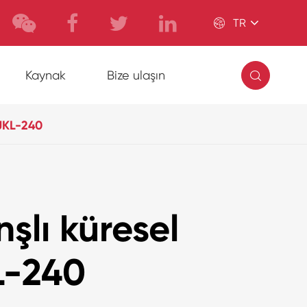

TR

Kaynak
Bize ulaşın
 JKL-240
nşlı küresel
L-240