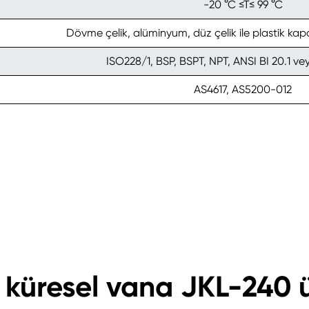
-20 °C ≤T≤ 99 °C
Dövme çelik, alüminyum, düz çelik ile plastik kapa
ISO228/1, BSP, BSPT, NPT, ANSI BI 20.1 ve
AS4617, AS5200-012
lı küresel vana JKL-240 