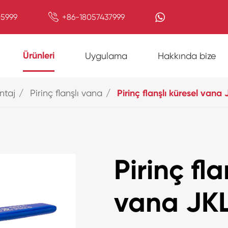

5999
+86-18057437999
Ürünleri
Uygulama
Hakkında bize
ntaj
Pirinç flanşlı vana
Pirinç flanşlı küresel vana
Pirinç fla
vana JK