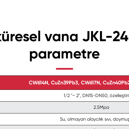
ı küresel vana JKL-
parametre
CW614N, CuZn39Pb3, CW617N, CuZn40Pb2,
1/2 "~ 2", DN15-DN50, özelleştiril
2.5Mpa
Su, olmayan alaycılık sıvı, doymu