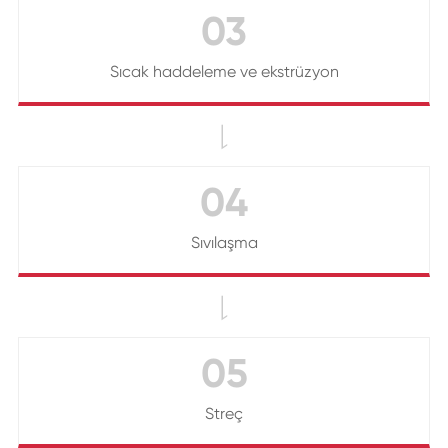
03
Sıcak haddeleme ve ekstrüzyon

04
Sıvılaşma

05
Streç