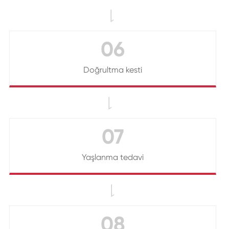

06
Doğrultma kesti

07
Yaşlanma tedavi

08