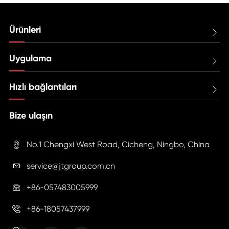
Ürünleri

Uygulama

Hızlı bağlantıları

Bize ulaşın
No.1 Chengxi West Road, Cicheng, Ningbo, China

service@jtgroup.com.cn

+86-057483005999

+86-18057437999
