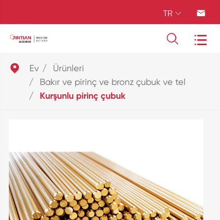
TR





Ev
Ürünleri
Bakır ve pirinç ve bronz çubuk ve tel
Kurşunlu pirinç çubuk