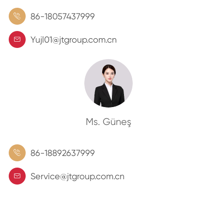
86-18057437999

Yujl01@jtgroup.com.cn

Ms. Güneş
86-18892637999

Service@jtgroup.com.cn
