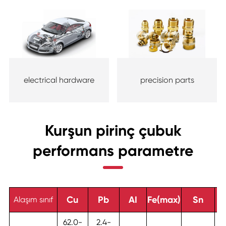
electrical hardware
precision parts
Kurşun pirinç çubuk
performans parametre
Cu
Pb
AI
Fe(max)
Sn
Alaşım sınıf
62.0-
2.4-