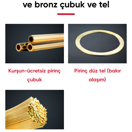
ve bronz çubuk ve tel
Kurşun-ücretsiz pirinç
Pirinç düz tel (bakır
çubuk
alaşım)