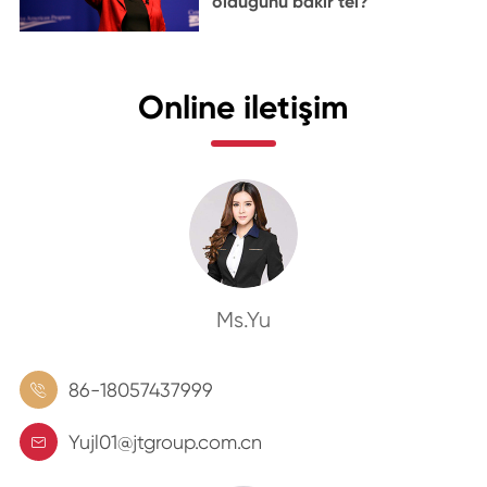
olduğunu bakır tel?
Online iletişim
Ms.Yu
86-18057437999

Yujl01@jtgroup.com.cn
