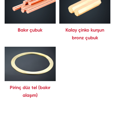
Bakır çubuk
Kalay çinko kurşun
bronz çubuk
Pirinç düz tel (bakır
alaşım)