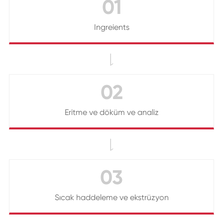
01
Ingreients

02
Eritme ve döküm ve analiz

03
Sıcak haddeleme ve ekstrüzyon