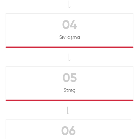

04
Sıvılaşma

05
Streç

06