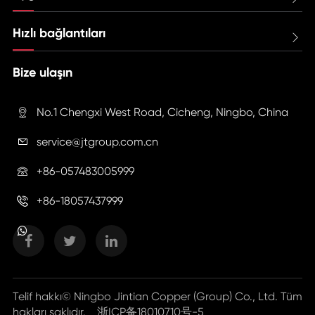
Hızlı bağlantıları

Bize ulaşın
No.1 Chengxi West Road, Cicheng, Ningbo, China

service@jtgroup.com.cn

+86-057483005999

+86-18057437999

Telif hakkı©
Ningbo Jintian Copper (Group) Co., Ltd.
Tüm
hakları saklıdır.
浙ICP备18010710号-5