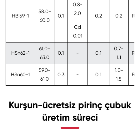
0.8-
58.0-
2.0
HBi59-1
0.1
0.2
0.2
RE
60.0
Cd
0.01
61.0-
0.7-
HSn62-1
0.1
-
0.1
RE
63.0
1.1
59.0-
1.0-
HSn60-1
0.3
-
0.1
RE
61.0
1.5
Kurşun-ücretsiz pirinç çubuk
üretim süreci