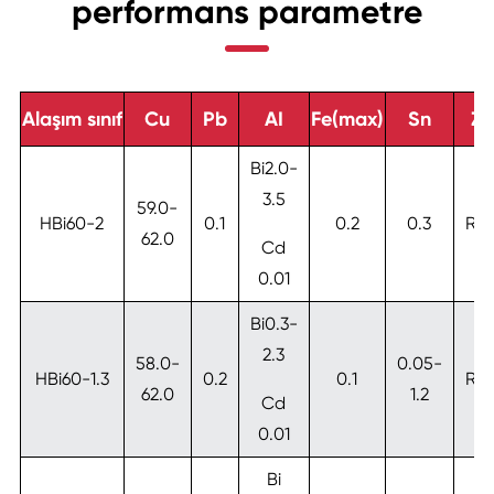
performans parametre
Alaşım sınıf
Cu
Pb
AI
Fe(max)
Sn
Zn
Bi2.0-
3.5
59.0-
HBi60-2
0.1
0.2
0.3
RE
62.0
Cd
0.01
Bi0.3-
2.3
58.0-
0.05-
HBi60-1.3
0.2
0.1
RE
62.0
1.2
Cd
0.01
Bi