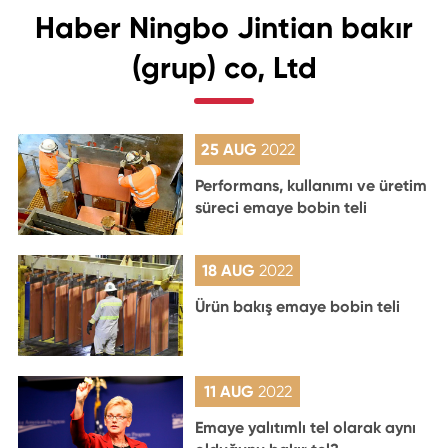
Haber Ningbo Jintian bakır
(grup) co, Ltd
25 AUG
2022
Performans, kullanımı ve üretim
süreci emaye bobin teli
18 AUG
2022
Ürün bakış emaye bobin teli
11 AUG
2022
Emaye yalıtımlı tel olarak aynı