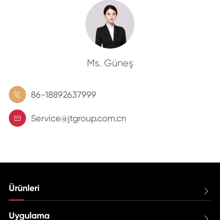
Ms. Güneş
86-18892637999

Service@jtgroup.com.cn

Ürünleri

Uygulama
