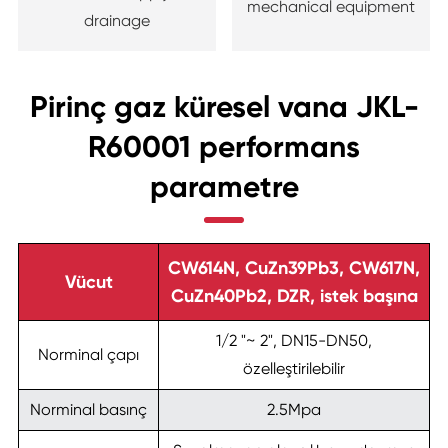
mechanical equipment
drainage
Pirinç gaz küresel vana JKL-
R60001 performans
parametre
CW614N, CuZn39Pb3, CW617N,
Vücut
CuZn40Pb2, DZR, istek başına
1/2 "~ 2", DN15-DN50,
Norminal çapı
özelleştirilebilir
Norminal basınç
2.5Mpa