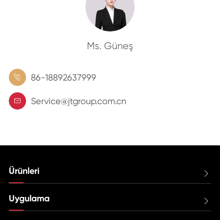
Ms. Güneş
86-18892637999

Service@jtgroup.com.cn

Ürünleri

Uygulama
