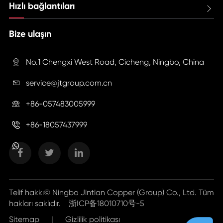
Hızlı bağlantıları

Bize ulaşın
No.1 Chengxi West Road, Cicheng, Ningbo, China

service@jtgroup.com.cn

+86-057483005999

+86-18057437999

Telif hakkı©
Ningbo Jintian Copper (Group) Co., Ltd.
Tüm
hakları saklıdır.
浙ICP备18010710号-5
Sitemap
|
Gizlilik politikası