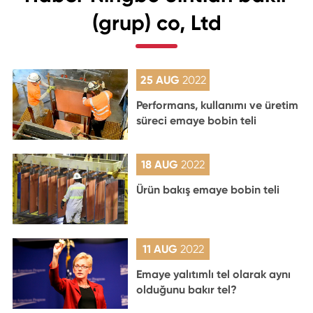
(grup) co, Ltd
25 AUG
2022
Performans, kullanımı ve üretim
süreci emaye bobin teli
18 AUG
2022
Ürün bakış emaye bobin teli
11 AUG
2022
Emaye yalıtımlı tel olarak aynı
olduğunu bakır tel?