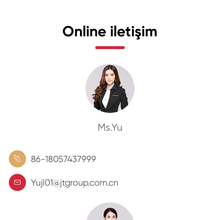
Online iletişim
Ms.Yu
86-18057437999

Yujl01@jtgroup.com.cn
