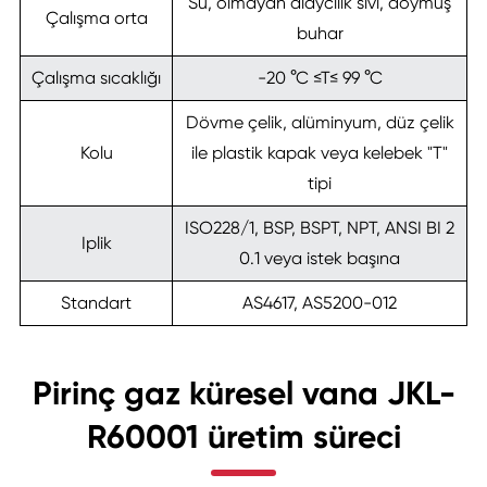
Su, olmayan alaycılık sıvı, doymuş
Çalışma orta
buhar
Çalışma sıcaklığı
-20 °C ≤T≤ 99 °C
Dövme çelik, alüminyum, düz çelik
Kolu
ile plastik kapak veya kelebek "T"
tipi
ISO228/1, BSP, BSPT, NPT, ANSI BI 2
Iplik
0.1 veya istek başına
Standart
AS4617, AS5200-012
Pirinç gaz küresel vana JKL-
R60001 üretim süreci