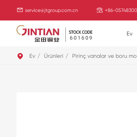


service@jtgroup.com.cn
+86-05748300
Ev

Ev
Ürünleri
Pirinç vanalar ve boru mo