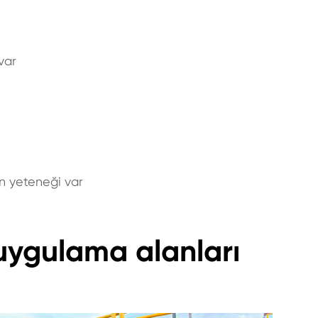
var
in yeteneği var
uygulama alanları