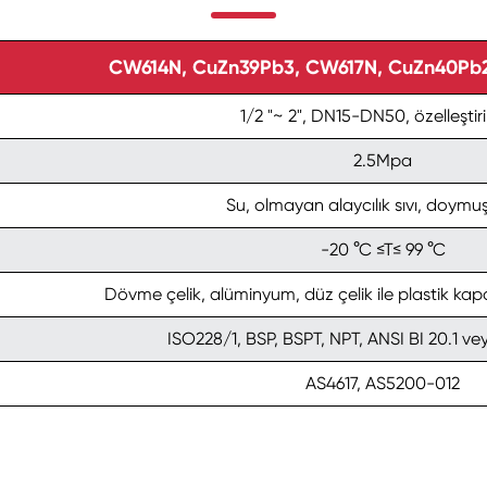
CW614N, CuZn39Pb3, CW617N, CuZn40Pb2,
1/2 "~ 2", DN15-DN50, özelleştiril
2.5Mpa
Su, olmayan alaycılık sıvı, doymu
-20 °C ≤T≤ 99 °C
Dövme çelik, alüminyum, düz çelik ile plastik kapa
ISO228/1, BSP, BSPT, NPT, ANSI BI 20.1 ve
AS4617, AS5200-012