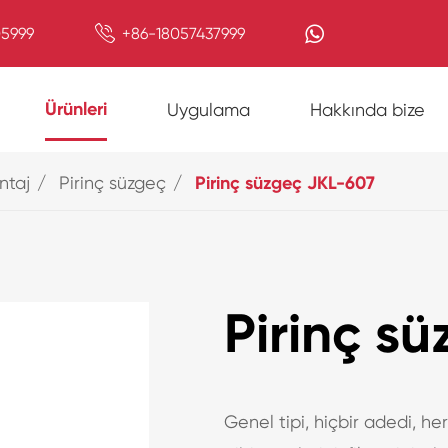

5999
+86-18057437999
Ürünleri
Uygulama
Hakkında bize
ntaj
Pirinç süzgeç
Pirinç süzgeç JKL-607
Pirinç s
Genel tipi, hiçbir adedi, her