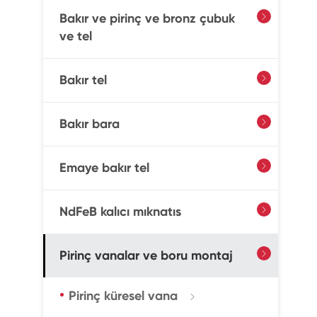
Bakır ve pirinç ve bronz çubuk

ve tel
Bakır tel

Bakır bara

Emaye bakır tel

NdFeB kalıcı mıknatıs

Pirinç vanalar ve boru montaj

Pirinç küresel vana
