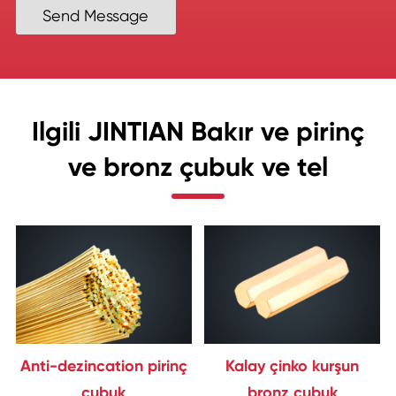
Send Message
Ilgili JINTIAN Bakır ve pirinç
ve bronz çubuk ve tel
Anti-dezincation pirinç
Kalay çinko kurşun
çubuk
bronz çubuk