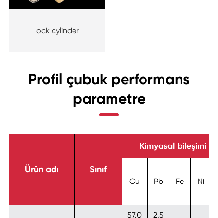
lock cylinder
Profil çubuk performans
parametre
Kimyasal bileşimi %,
Ürün adı
Sınıf
Cu
Pb
Fe
Ni
57.0
2.5