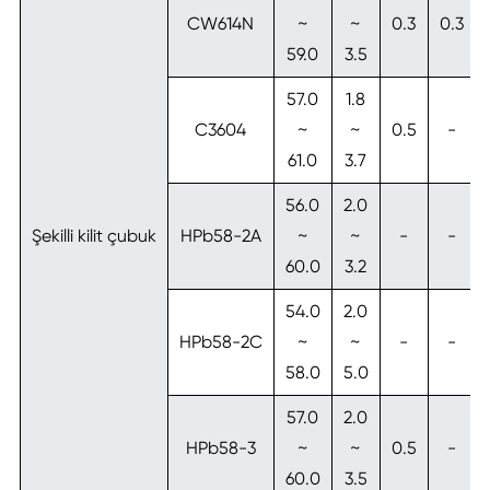
CW614N
~
~
0.3
0.3
59.0
3.5
57.0
1.8
C3604
~
~
0.5
-
61.0
3.7
56.0
2.0
Şekilli kilit çubuk
HPb58-2A
~
~
-
-
60.0
3.2
54.0
2.0
HPb58-2C
~
~
-
-
58.0
5.0
57.0
2.0
HPb58-3
~
~
0.5
-
60.0
3.5