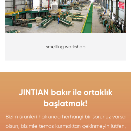
smelting workshop
JINTIAN bakır ile ortaklık
başlatmak!
Bizim ürünleri hakkında herhangi bir sorunuz varsa
olsun, bizimle temas kurmaktan çekinmeyin lütfen,