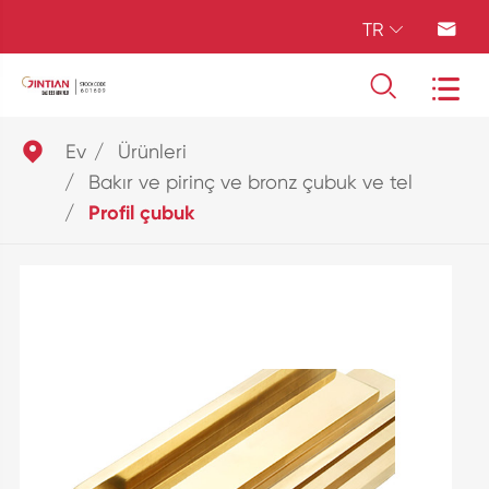
TR





Ev
Ürünleri
Bakır ve pirinç ve bronz çubuk ve tel
Profil çubuk