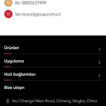
86-18892637999

Service@jtgroup.com.cn

Ürünleri

Uygulama

Hızlı bağlantıları

Bize ulaşın
No.1 Chengxi West Road, Cicheng, Ningbo, China
