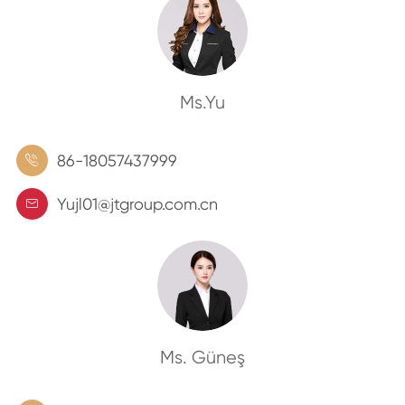
Ms.Yu
86-18057437999

Yujl01@jtgroup.com.cn

Ms. Güneş