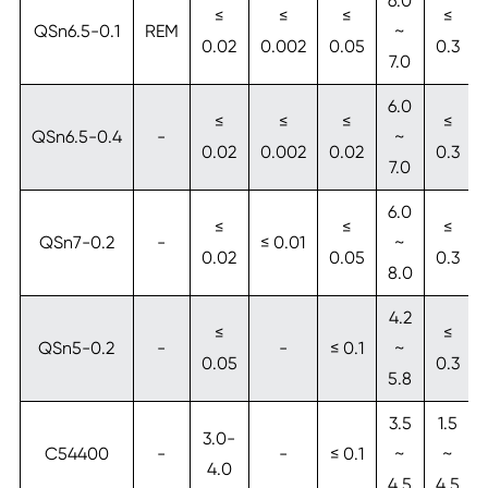
6.0
≤
≤
≤
≤
QSn6.5-0.1
REM
~
0.02
0.002
0.05
0.3
7.0
6.0
≤
≤
≤
≤
QSn6.5-0.4
-
~
0.02
0.002
0.02
0.3
7.0
6.0
≤
≤
≤
QSn7-0.2
-
≤ 0.01
~
0.02
0.05
0.3
8.0
4.2
≤
≤
QSn5-0.2
-
-
≤ 0.1
~
0.05
0.3
5.8
3.5
1.5
3.0-
C54400
-
-
≤ 0.1
~
~
4.0
4.5
4.5