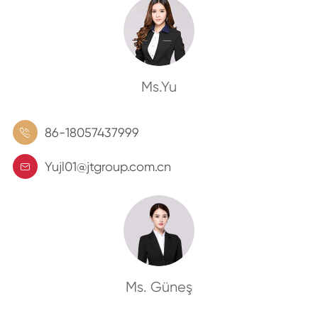
Ms.Yu
86-18057437999

Yujl01@jtgroup.com.cn

Ms. Güneş