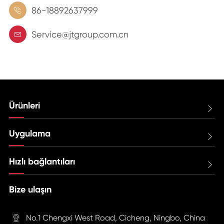
86-18892637999

Service@jtgroup.com.cn

Ürünleri

Uygulama

Hızlı bağlantıları

Bize ulaşın
No.1 Chengxi West Road, Cicheng, Ningbo, China
