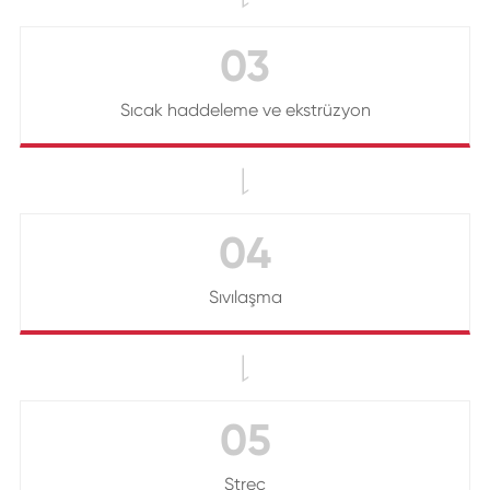
03
Sıcak haddeleme ve ekstrüzyon

04
Sıvılaşma

05
Streç