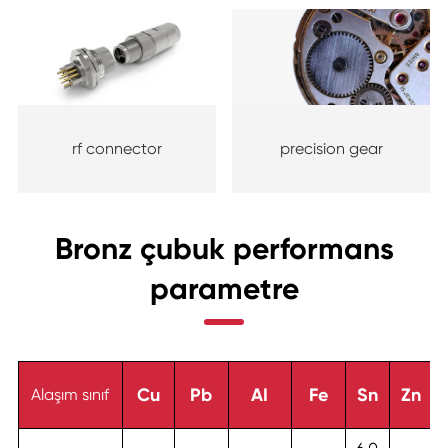
rf connector
precision gear
Bronz çubuk performans
parametre
Cu
Pb
AI
Fe
Sn
Zn
Alaşım sınıf