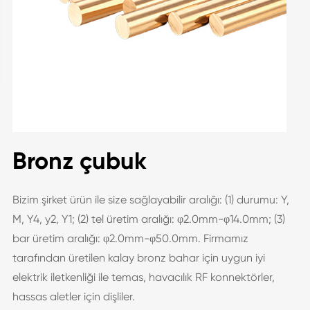
Bronz çubuk
Bizim şirket ürün ile size sağlayabilir aralığı: (1) durumu: Y,
M, Y4, y2, Y1; (2) tel üretim aralığı: φ2.0mm-φ14.0mm; (3)
bar üretim aralığı: φ2.0mm-φ50.0mm. Firmamız
tarafından üretilen kalay bronz bahar için uygun iyi
elektrik iletkenliği ile temas, havacılık RF konnektörler,
hassas aletler için dişliler.