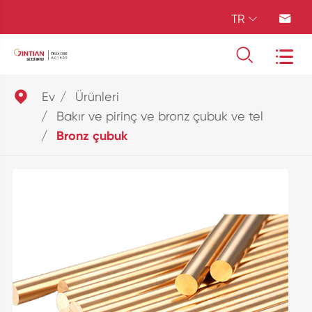
TR





Ev
Ürünleri
Bakır ve pirinç ve bronz çubuk ve tel
Bronz çubuk