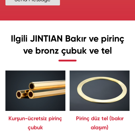
Ilgili JINTIAN Bakır ve pirinç
ve bronz çubuk ve tel
Kurşun-ücretsiz pirinç
Pirinç düz tel (bakır
çubuk
alaşım)