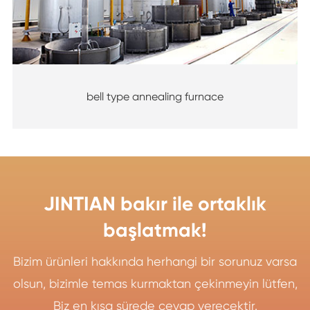
bell type annealing furnace
JINTIAN bakır ile ortaklık
başlatmak!
Bizim ürünleri hakkında herhangi bir sorunuz varsa
olsun, bizimle temas kurmaktan çekinmeyin lütfen,
Biz en kısa sürede cevap verecektir.