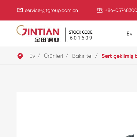


service@jtgroup.com.cn
+86-05748300
Ev

Ev
Ürünleri
Bakır tel
Sert çekilmiş 