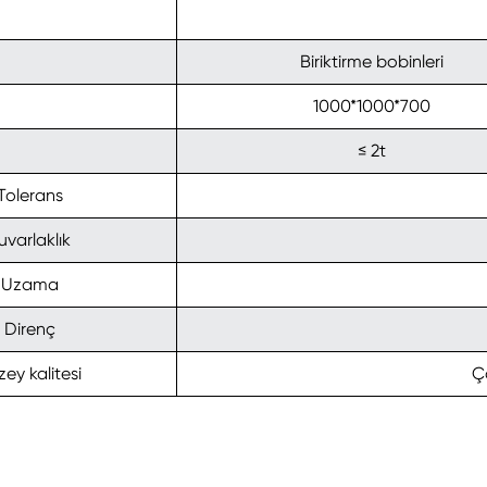
Biriktirme bobinleri
1000*1000*700
≤ 2t
Tolerans
uvarlaklık
Uzama
Direnç
ey kalitesi
Ç