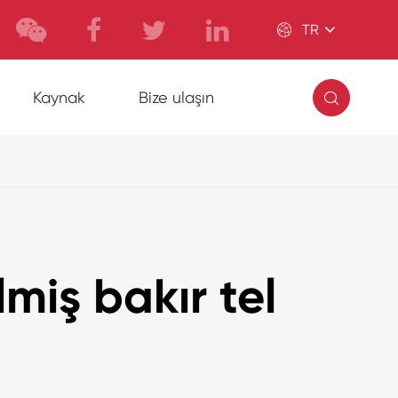

TR

Kaynak
Bize ulaşın
lmiş bakır tel