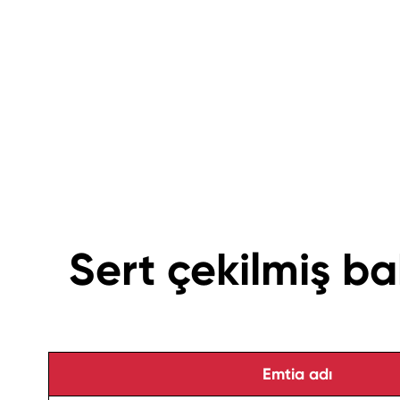
Sert çekilmiş b
Emtia adı