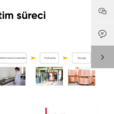

tim süreci
