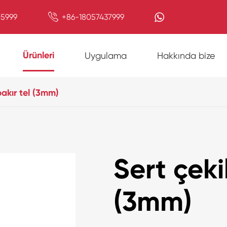

5999
+86-18057437999
Ürünleri
Uygulama
Hakkında bize
bakır tel (3mm)
Sert çeki
(3mm)