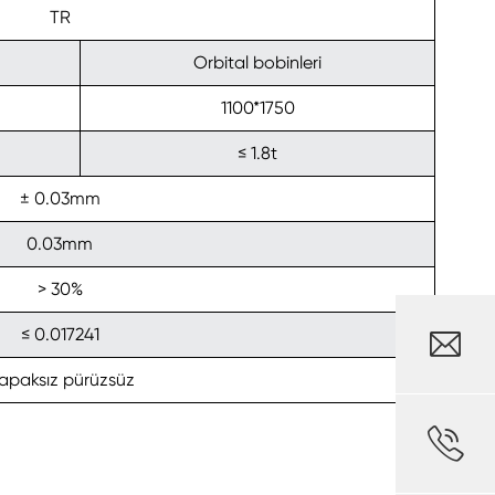
TR
Orbital bobinleri
1100*1750
≤ 1.8t
± 0.03mm
0.03mm
> 30%

≤ 0.017241
apaksız pürüzsüz
