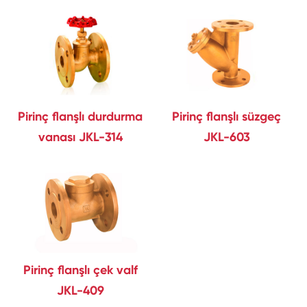
Pirinç flanşlı durdurma
Pirinç flanşlı süzgeç
vanası JKL-314
JKL-603
Pirinç flanşlı çek valf
JKL-409