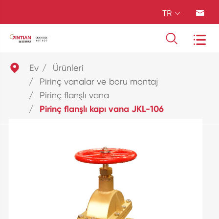
TR





Ev
Ürünleri
Pirinç vanalar ve boru montaj
Pirinç flanşlı vana
Pirinç flanşlı kapı vana JKL-106