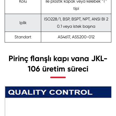
Kolu
ile plastik kapak veya kelebek "T"
tipi
ISO228/1, BSP, BSPT, NPT, ANSI BI 2
Iplik
0.1 veya istek başına
Standart
AS4617, AS5200-012
Pirinç flanşlı kapı vana JKL-
106 üretim süreci