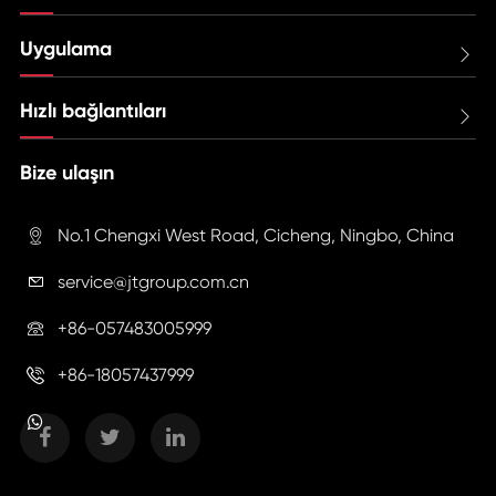
Uygulama

Hızlı bağlantıları

Bize ulaşın
No.1 Chengxi West Road, Cicheng, Ningbo, China

service@jtgroup.com.cn

+86-057483005999

+86-18057437999
