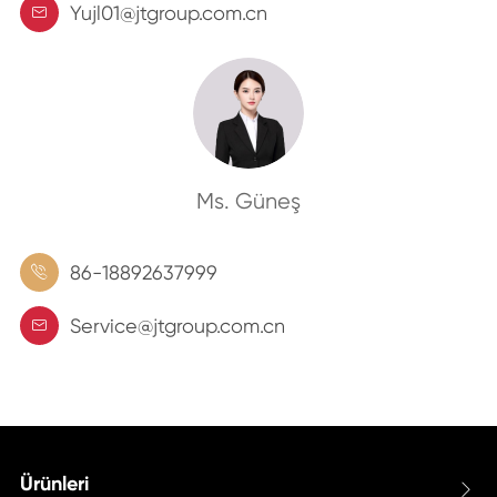
Yujl01@jtgroup.com.cn

Ms. Güneş
86-18892637999

Service@jtgroup.com.cn

Ürünleri
