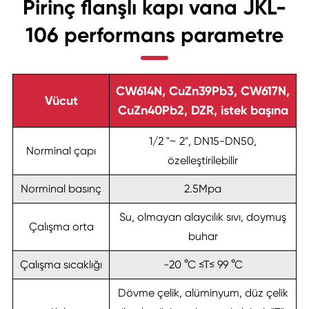
Pirinç flanşlı kapı vana JKL-
106 performans parametre
CW614N, CuZn39Pb3, CW617N,
Vücut
CuZn40Pb2, DZR, istek başına
1/2 "~ 2", DN15-DN50,
Norminal çapı
özelleştirilebilir
Norminal basınç
2.5Mpa
Su, olmayan alaycılık sıvı, doymuş
Çalışma orta
buhar
Çalışma sıcaklığı
-20 °C ≤T≤ 99 °C
Dövme çelik, alüminyum, düz çelik