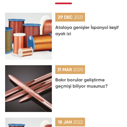
29 DEC
2021
Atalaya genişler İspanyol keşif
ayak izi
31 MAR
2020
Bakır borular geliştirme
geçmişi biliyor musunuz?
18 JAN
2022