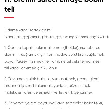
teli
Ödeme kapalı (ortak çizim)
→annealing→painting→baking→cooling→lubricating→wind
1. Ödeme kapalı: bakır malzeme eşit olduğunu taburcu
demir mil sağlamak için hammadde ve istikrarı sağlamak
boya. Yüksek hızlı makine, kombine tel çekme makinesi
tel kapalı ödemek için kullanılır.
2. Tavlama: çıplak bakır tel yumuşatmak, germe işlemi
sırasında iç stresi kaldırmak, yeniden düzenlemek
moleküler kafes, ve esneklik ve iletkenlik geliştirmek.
3. Boyama: yalıtım boya uygulayın eşit çıplak bakır teller,