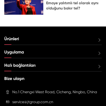
Emaye yalıtımlı tel olarak aynı
olduğunu bakır tel?
Ürünleri

Uygulama

Hızlı bağlantıları

Bize ulaşın
No.1 Chengxi West Road, Cicheng, Ningbo, China

service@jtgroup.com.cn
