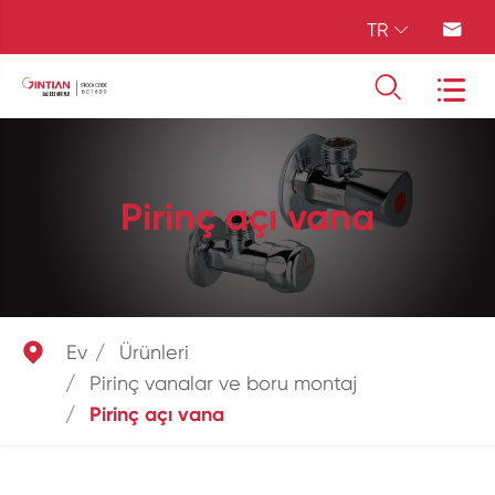
TR




Pirinç açı vana

Ev
Ürünleri
Pirinç vanalar ve boru montaj
Pirinç açı vana