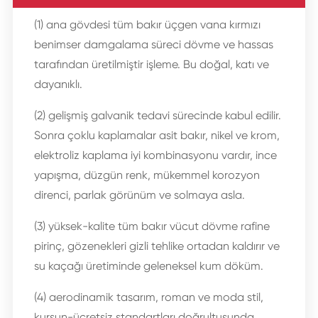
(1) ana gövdesi tüm bakır üçgen vana kırmızı
benimser damgalama süreci dövme ve hassas
tarafından üretilmiştir işleme. Bu doğal, katı ve
dayanıklı.
(2) gelişmiş galvanik tedavi sürecinde kabul edilir.
Sonra çoklu kaplamalar asit bakır, nikel ve krom,
elektroliz kaplama iyi kombinasyonu vardır, ince
yapışma, düzgün renk, mükemmel korozyon
direnci, parlak görünüm ve solmaya asla.
(3) yüksek-kalite tüm bakır vücut dövme rafine
pirinç, gözenekleri gizli tehlike ortadan kaldırır ve
su kaçağı üretiminde geleneksel kum döküm.
(4) aerodinamik tasarım, roman ve moda stil,
kurşun-ücretsiz standartları doğrultusunda,