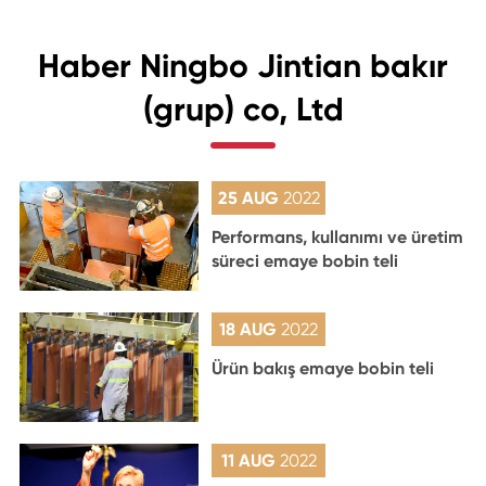
Haber Ningbo Jintian bakır
(grup) co, Ltd
25 AUG
2022
Performans, kullanımı ve üretim
süreci emaye bobin teli
18 AUG
2022
Ürün bakış emaye bobin teli
11 AUG
2022