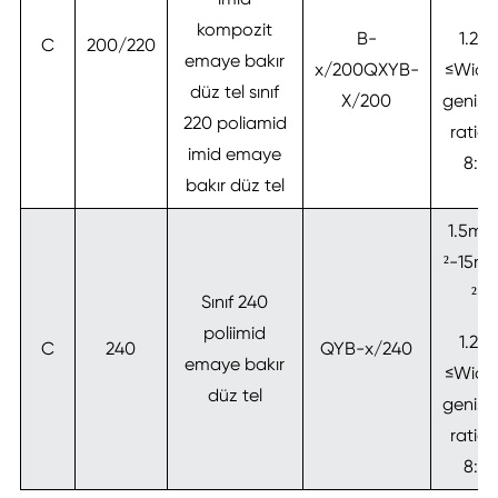
kompozit
B-
1.2:1
C
200/220
emaye bakır
x/200QXYB-
≤Widt
düz tel sınıf
X/200
genişli
220 poliamid
ratio≤
imid emaye
8:1
bakır düz tel
1.5m
²-15m
²
Sınıf 240
poliimid
1.2:1
C
240
QYB-x/240
emaye bakır
≤Widt
düz tel
genişli
ratio≤
8:1