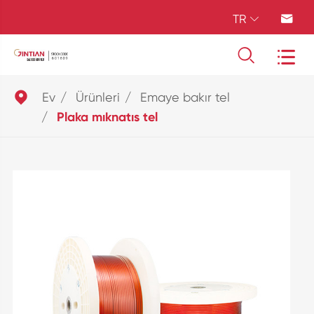
TR





Ev
Ürünleri
Emaye bakır tel
Plaka mıknatıs tel