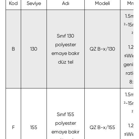
Kod
Seviye
Adı
Modeli
Mm²
1.5m
²-15m
²
Sınıf 130
polyester
1.2:1
B
130
QZ B-x/130
emaye bakır
≤Widt
düz tel
genişli
ratio≤
8:1
1.5m
²-15m
²
Sınıf 155
polyester
1.2:1
F
155
QZ B-x/155
emaye bakır
≤Widt