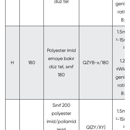
düz tel
genişli
ratio≤
8:1
1.5m
²-15m
²
Polyester imid
emaye bakır
1.2:1
H
180
QZYB-x/180
düz tel, sınıf
≤Widt
180
genişli
ratio≤
8:1
Sınıf 200
1.5m
polyester
²-15m
imid/poliamid
Q(ZY/XY)
²
imid