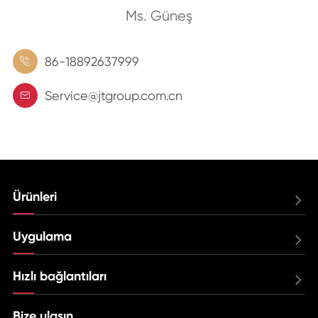
Ms. Güneş
86-18892637999

Service@jtgroup.com.cn

Ürünleri

Uygulama

Hızlı bağlantıları

Bize ulaşın