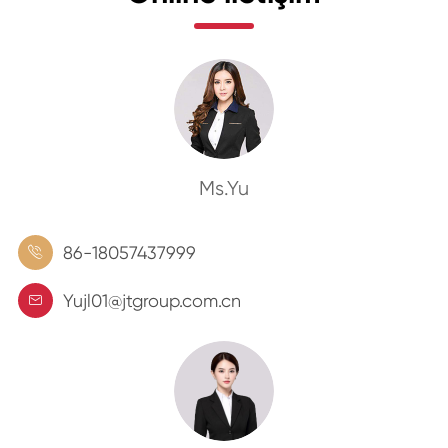
Ms.Yu
86-18057437999

Yujl01@jtgroup.com.cn
