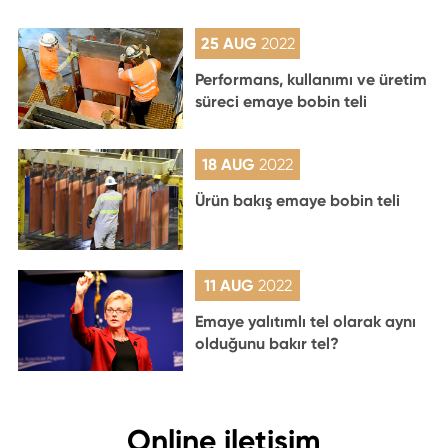
25 AUG
2022
Performans, kullanımı ve üretim
süreci emaye bobin teli
18 AUG
2022
Ürün bakış emaye bobin teli
11 AUG
2022
Emaye yalıtımlı tel olarak aynı
olduğunu bakır tel?
Online iletişim