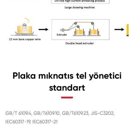
Plaka mıknatıs tel yönetici
standart
GB/T 6109.4, GB/T6109.10, GB/T6109.23, JIS-C3202,
IEC60317-19, IEC60317-21