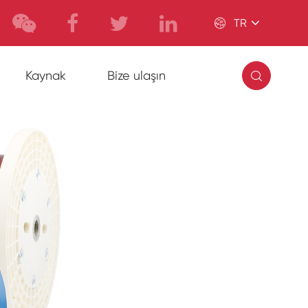

TR

Kaynak
Bize ulaşın