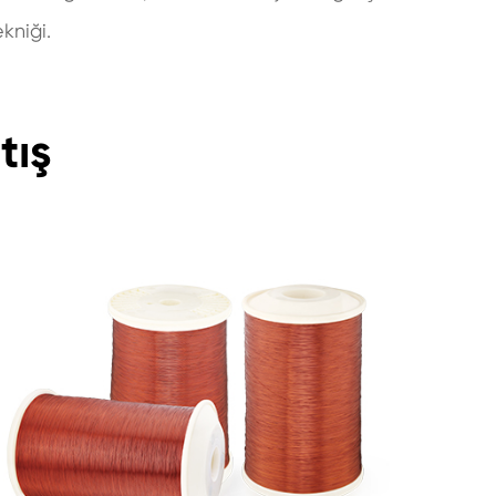
kniği.
tış