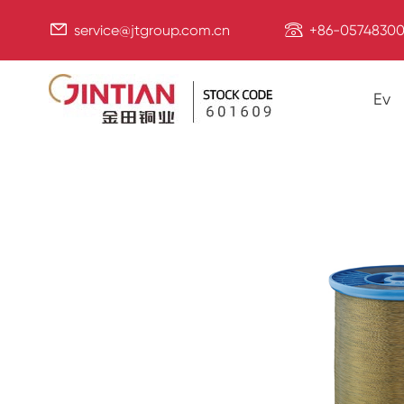


service@jtgroup.com.cn
+86-05748300
Ev