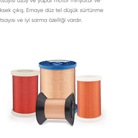
tsayısı uzay ve yapar motor minyatür ve
ksek çıkış. Emaye düz tel düşük sürtünme
tsayısı ve iyi sarma özelliği vardır.