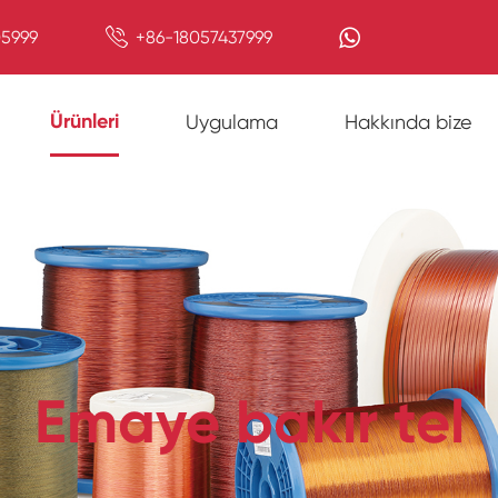

5999
+86-18057437999
Ürünleri
Uygulama
Hakkında bize
Emaye bakır tel