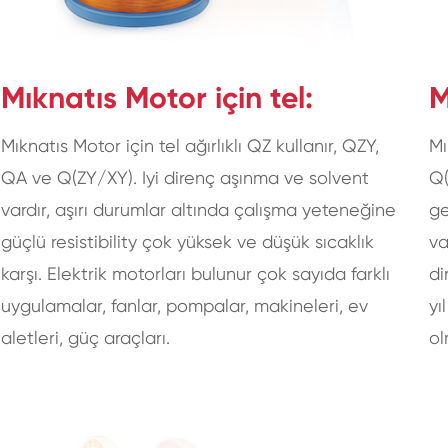
Mıknatıs Motor için tel:
M
Mıknatıs Motor için tel ağırlıklı QZ kullanır, QZY,
Mı
QA ve Q(ZY/XY). Iyi direnç aşınma ve solvent
Q(
vardır, aşırı durumlar altında çalışma yeteneğine
ge
güçlü resistibility çok yüksek ve düşük sıcaklık
va
karşı. Elektrik motorları bulunur çok sayıda farklı
di
uygulamalar, fanlar, pompalar, makineleri, ev
yı
aletleri, güç araçları.
ol