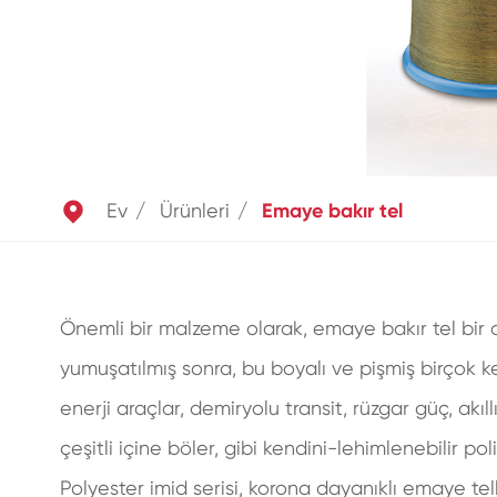

Ev
Ürünleri
Emaye bakır tel
Önemli bir malzeme olarak, emaye bakır tel bir an
yumuşatılmış sonra, bu boyalı ve pişmiş birçok ke
enerji araçlar, demiryolu transit, rüzgar güç, akıl
çeşitli içine böler, gibi kendini-lehimlenebilir po
Polyester imid serisi, korona dayanıklı emaye tel