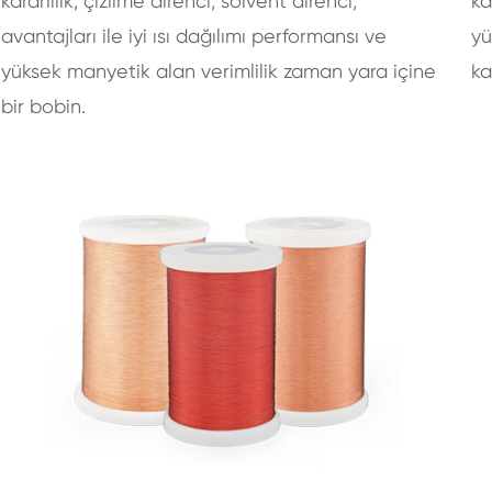
kararlılık, çizilme direnci, solvent direnci,
ka
avantajları ile iyi ısı dağılımı performansı ve
yü
yüksek manyetik alan verimlilik zaman yara içine
ka
bir bobin.